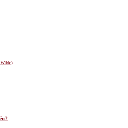
 Wilde)
én?