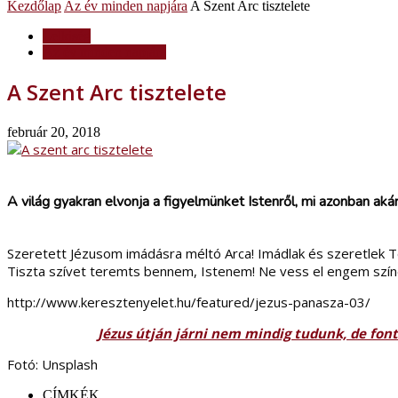
Kezdőlap
Az év minden napjára
A Szent Arc tisztelete
Lelkiség
Az év minden napjára
A Szent Arc tisztelete
február 20, 2018
A világ gyakran elvonja a figyelmünket Istenről, mi azonban aká
Szeretett Jézusom imádásra méltó Arca! Imádlak és szeretlek Té
Tiszta szívet teremts bennem, Istenem! Ne vess el engem színe
http://www.keresztenyelet.hu/featured/jezus-panasza-03/
Jézus útján járni nem mindig tudunk, de fon
Fotó: Unsplash
CÍMKÉK