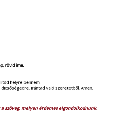
, rövid ima.
llítsd helyre bennem.
 dicsőségedre, irántad való szeretetből. Amen.
ez a szöveg, melyen érdemes elgondolkodnunk.