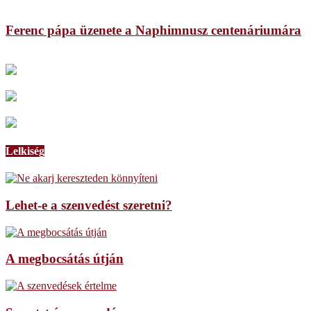
Ferenc pápa üzenete a Naphimnusz centenáriumára
Lelkiség
Lehet-e a szenvedést szeretni?
A megbocsátás útján