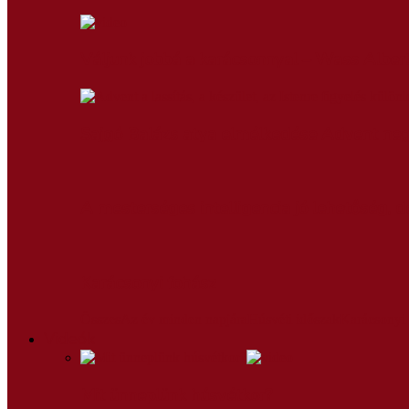
Váljunk jobbá a karácsonnyal – Wass Alber
Sajgó Balázs atya elmélkedése Advent neg
A mesterséges intelligencia jó lehetőség, 
Karácsonyi fohász
Összes
Az év minden napjára
Húsvéti időszak
Karácsonyi 
Videók
Mit ünneplünk húsvétkor?