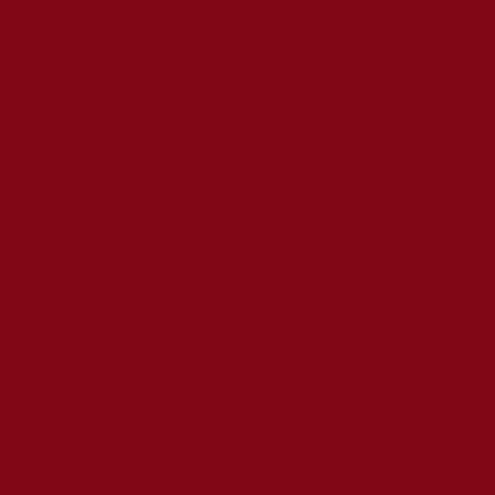
t gondolata
yedik vasárnapjára
de az ember ne váljon a gépek rabszolgájává
időszak