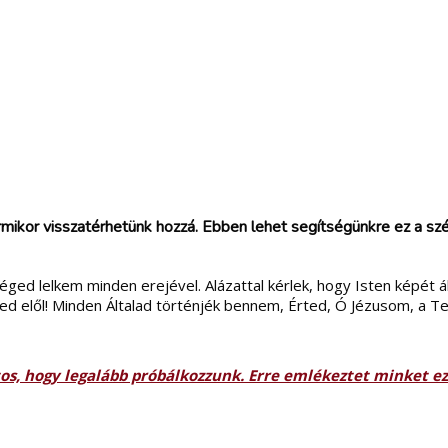
rmikor visszatérhetünk hozzá. Ebben lehet segítségünkre ez a szép
ged lelkem minden erejével. Alázattal kérlek, hogy Isten képét á
d elől! Minden Általad történjék bennem, Érted, Ó Jézusom, a Te
tos, hogy legalább próbálkozzunk. Erre emlékeztet minket 