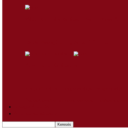
Váljunk jobbá a karácsonnyal – Wass Alber
Jézus visszajön… – gospel-örömmel
Ady Endre: Karácsony
Maczkó Mária – Nagykarácsony éjszakáján
Összes
A szívében mindenki szerzetes
Hirdetéseink
Istene
Újságelőfizetés
A lelkiatya válaszol