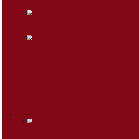
A Miskolci Egyetem hallgatói a Vatikánban 
Egy gyermeknek pont rád van szüksége
Segítség a Babaváró kölcsönösöknek
Zöldellő kertek 2026 tavaszán
Az egészség nem lehet kevesek luxusa
Lelkiség
Betlehem a szívekben