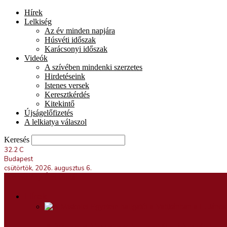
Hírek
Lelkiség
Az év minden napjára
Húsvéti időszak
Karácsonyi időszak
Videók
A szívében mindenki szerzetes
Hirdetéseink
Istenes versek
Keresztkérdés
Kitekintő
Újságelőfizetés
A lelkiatya válaszol
Keresés
32.2
C
Budapest
csütörtök, 2026. augusztus 6.
Keresztény Élet Portál
Hírek