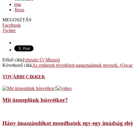
ima
Jézus
MEGOSZTÁS
Facebook
Twitter
Előző cikk
Februári Új Misszió
Következő cikk
Az emberek tévedéseit tapasztalatnak nevezik. (Oscar
TOVÁBBI CIKKEK
Mit ünneplünk húsvétkor?
Hány imaszándékot mondhatok egy-egy imádság elej