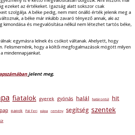
 egyezmény is e kettő megvalósításán dolgozik. Ami viszont már
ág ezeket az értékeket. Igazság alatt sokszor csak
it szolgálja. A béke pedig, nem mint önálló érték jelenik meg a
változnak, a béke már inkább zavaró tényező annak, aki az
ág kimondása és megvalósítása nélkül nem létezhet tartós béke,
lnak: egymásra lelnek és csókot váltanak. Ahelyett, hogy
in. Felismernénk, hogy a költői megfogalmazások mögött milyen
a mindennapjainkat.
i lapszámában
jelent meg.
ápa
fiatalok
hit
halál
gyónás
gyerek
határontúl
szentek
segítség
pap
papok
Pál Feri
pápa
remény
tút