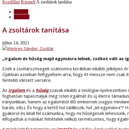
Kezdőlap
Kiemelt
A zsoltárok tanítása
Kiemelt
Lelkiség
A zsoltárok tanítása
július 14, 2021
„Irgalom és hűség majd egymásra lelnek, csókot vált az ig
Ezek a zsoltárszövegek számomra korábban inkább jelképes érte
Újabban azonban felfigyeltem arra, hogy itt messze nem csak é
fentebb idézett versére.
Az
irgalom
és a
hűség
szavak inkább a teológiai nyelvezetben 
foghatóan tapasztaljuk meg Isten irgalmát és új életre támadunk 
irányunkban, hanem az irgalomból élő embernek (vagyis mindannyiu
baráti, stb.). És hogy a kettő hol találkozik, hol „lel egymásra
gyakorol és kínál fel számunkra, hogy mi hűségesek lehessünk,
elfogadtuk a másikat feltételek nélkül) természetes, hogy irgalm