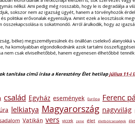
rabban előfordulnak a hétköznapi életben is; sok szervezet vagy
ymás nélkül. Ami pedig még rosszabb, hogy le is degradálja a vil
udjuk, sokszor nem az igazság ügyét, hanem a törvényhozók érdeke
 és politikai erővonalak egyensúlya. Amint ezek a leosztások meg
m összekapcsolása is sokatmondó. Arról árulkodik, hogy az igazs
zság, béke) megszemélyesülnek és önállóan cselekvő alanyokká vá
enne, ha komolyabban elgondolkodnánk azok tartalmi összefüggése
sa nem csak elviselhetőbbé, hanem egyenesen élhetőbbé tennék 
rok tanítása
című
írása a Keresztény Élet hetilap
július 11-
család
Ferenc p
Egyház
n
események
Európa
Magyarország
lelkiatya
nagyvilág
úra
vers
Vatikán
rsadalom
élet
viccek
éle
zene
életbölcsességek