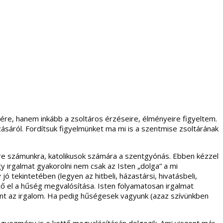
re, hanem inkább a zsoltáros érzéseire, élményeire figyeltem.
áról. Fordítsuk figyelmünket ma mi is a szentmise zsoltárának
tere számunkra, katolikusok számára a szentgyónás. Ebben kézzel
gy irgalmat gyakorolni nem csak az Isten „dolga” a mi
 tekintetében (legyen az hitbeli, házastársi, hivatásbeli,
ető el a hűség megvalósítása. Isten folyamatosan irgalmat
int az irgalom. Ha pedig hűségesek vagyunk (azaz szívünkben