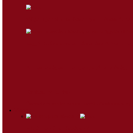
Váljunk jobbá a karácsonnyal – Wass Alber
Sajgó Balázs atya elmélkedése Advent neg
A mesterséges intelligencia jó lehetőség, 
Karácsonyi fohász
Összes
Az év minden napjára
Húsvéti időszak
Karácsonyi 
Videók
Mit ünneplünk húsvétkor?