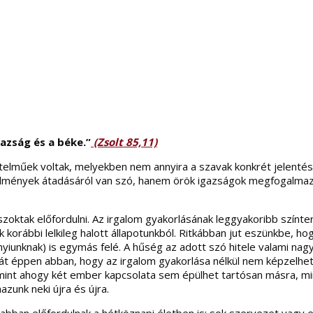
azság és a béke.”
(Zsolt 85,11)
lműek voltak, melyekben nem annyira a szavak konkrét jelentésé
lmények átadásáról van szó, hanem örök igazságok megfogalmazás
szoktak előfordulni. Az irgalom gyakorlásának leggyakoribb szín
korábbi lelkileg halott állapotunkból. Ritkábban jut eszünkbe, ho
nknak) is egymás felé. A hűség az adott szó hitele valami nagy jó
”? Hát éppen abban, hogy az irgalom gyakorlása nélkül nem képzelh
 mint ahogy két ember kapcsolata sem épülhet tartósan másra, m
azunk neki újra és újra.