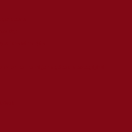
t gondolata
yedik vasárnapjára
de az ember ne váljon a gépek rabszolgájává
időszak