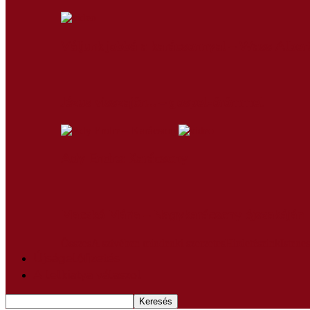
Váljunk jobbá a karácsonnyal – Wass Alber
Jézus visszajön… – gospel-örömmel
Ady Endre: Karácsony
Maczkó Mária – Nagykarácsony éjszakáján
Összes
A szívében mindenki szerzetes
Hirdetéseink
Istene
Újságelőfizetés
A lelkiatya válaszol