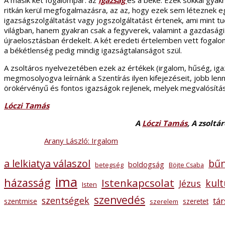
A másik két fogalompár: az
igazság
és a béke. Ezek sokkal gyak
ritkán kerül megfogalmazásra, az az, hogy ezek sem léteznek eg
igazságszolgáltatást vagy jogszolgáltatást értenek, ami mint t
világban, hanem gyakran csak a fegyverek, valamint a gazdasági
újraelosztásban érdekelt. A két eredeti értelemben vett fogalo
a békétlenség pedig mindig igazságtalanságot szül.
A zsoltáros nyelvezetében ezek az értékek (irgalom, hűség, iga
megmosolyogva leírnánk a Szentírás ilyen kifejezéseit, jobb l
örökérvényű és fontos igazságok rejlenek, melyek megvalósítá
Lóczi Tamás
A
Lóczi Tamás
, A zsoltá
Arany László: Irgalom
a lelkiatya válaszol
bű
boldogság
betegség
Böjte Csaba
ima
házasság
Istenkapcsolat
kult
Jézus
Isten
szenvedés
szentségek
tá
szentmise
szeretet
szerelem
A zsoltárok tanítása