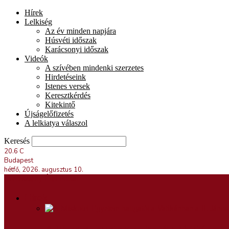
Hírek
Lelkiség
Az év minden napjára
Húsvéti időszak
Karácsonyi időszak
Videók
A szívében mindenki szerzetes
Hirdetéseink
Istenes versek
Keresztkérdés
Kitekintő
Újságelőfizetés
A lelkiatya válaszol
Keresés
20.6
C
Budapest
hétfő, 2026. augusztus 10.
Keresztény Élet Portál
Hírek