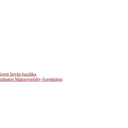
zent István-bazilika
zombaton Mátraverebély-Szentkúton