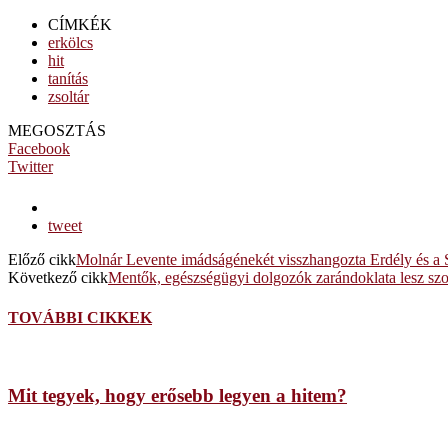
CÍMKÉK
erkölcs
hit
tanítás
zsoltár
MEGOSZTÁS
Facebook
Twitter
tweet
Előző cikk
Molnár Levente imádságénekét visszhangozta Erdély és a S
Következő cikk
Mentők, egészségügyi dolgozók zarándoklata lesz s
TOVÁBBI CIKKEK
Mit tegyek, hogy erősebb legyen a hitem?