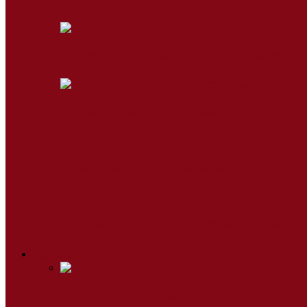
A Miskolci Egyetem hallgatói a Vatikánban 
Egy gyermeknek pont rád van szüksége
Segítség a Babaváró kölcsönösöknek
Zöldellő kertek 2026 tavaszán
Az egészség nem lehet kevesek luxusa
Lelkiség
Betlehem a szívekben